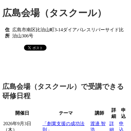
広島会場（タスクール）
住
広島市南区比治山町3-14ダイアパレスリバーサイド比
所
治山306号
広島会場（タスクール）で受講できる
研修日程
詳
申
開催日
テーマ
講師
細
込
2026年9月3日
「創業支援の成功法
渡邉 智
詳
申
（木）
則」
浩
細
込